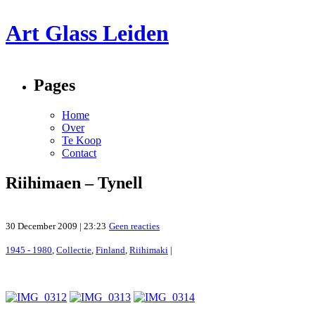
Art Glass Leiden
Pages
Home
Over
Te Koop
Contact
Riihimaen – Tynell
30 December 2009 | 23:23
Geen reacties
1945 - 1980
,
Collectie
,
Finland
,
Riihimaki
|