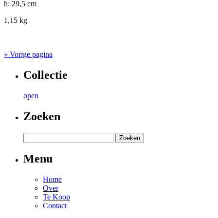
h: 29,5 cm
1,15 kg
« Vorige pagina
Collectie
open
Zoeken
Menu
Home
Over
Te Koop
Contact