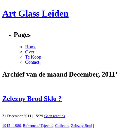
Art Glass Leiden
Pages
Home
Over
Te Koop
Contact
Archief van de maand December, 2011’
Zelezny Brod Sklo ?
31 December 2011 | 15:29
Geen reacties
1945 - 1980
,
Bohemen / Tsjechië
,
Collectie
,
Zelezny Brod
|