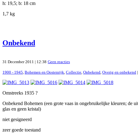
h: 19,5; b: 18 cm
1,7 kg
Onbekend
31 December 2011 | 12:38
Geen reacties
1900 - 1945
,
Bohemen en Oostenrijk
,
Collectie
,
Onbekend
,
Overig en onbekend
|
Omstreeks 1935 ?
Onbekend Bohemen (een grote vaas in ongebruikelijke kleuren; de uitvo
glas en geen kristal)
niet gesigneerd
zeer goede toestand